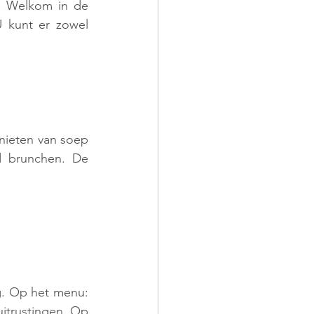
. Welkom in de 
 kunt er zowel 
nieten van soep 
d brunchen. De 
g. Op het menu: 
uitrustingen. Op 