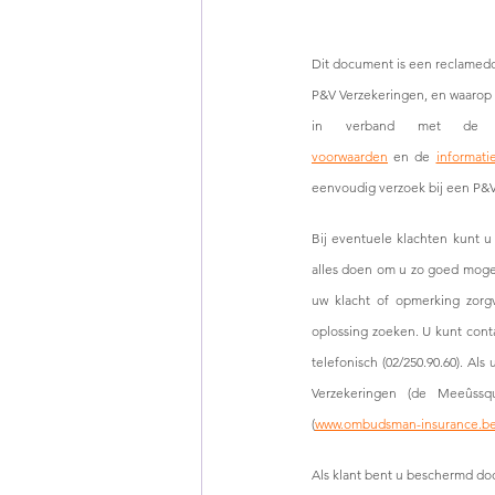
Dit document is een reclamed
P&V Verzekeringen, en waarop h
in verband met de v
voorwaarden
 en de 
informati
eenvoudig verzoek bij een P&V
Bij eventuele klachten kunt u
alles doen om u zo goed moge
uw klacht of opmerking zorgv
oplossing zoeken. U kunt cont
telefonisch (02/250.90.60). A
Verzekeringen (de Meeûssqu
(
www.ombudsman-insurance.b
Als klant bent u beschermd do