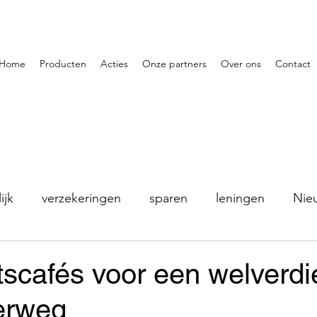
Home
Producten
Acties
Onze partners
Over ons
Contact
ijk
verzekeringen
sparen
leningen
Nie
tscafés voor een welverd
erweg