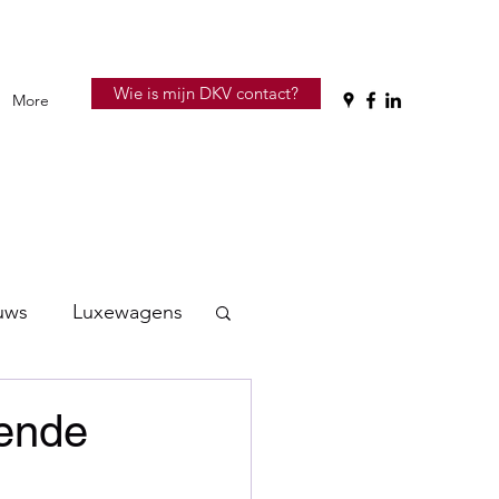
Wie is mijn DKV contact?
More
uws
Luxewagens
iende