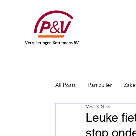
All Posts
Particulier
Zakel
May 28, 2025
DKV
Leuke fie
stop ond