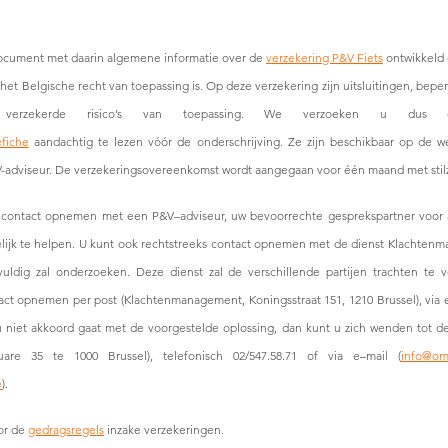
ocument met daarin algemene informatie over de 
verzekering P&V Fiets
 ontwikkeld
et Belgische recht van toepassing is. Op deze verzekering zijn uitsluitingen, bepe
erzekerde risico’s van toepassing. We verzoeken u d
efiche
 aandachtig te lezen vóór de onderschrijving. Ze zijn beschikbaar op de w
-adviseur. De verzekeringsovereenkomst wordt aangegaan voor één maand met stil
 contact opnemen met een P&V–adviseur, uw bevoorrechte gesprekspartner voor al 
lijk te helpen. U kunt ook rechtstreeks contact opnemen met de dienst Klachtenm
uldig zal onderzoeken. Deze dienst zal de verschillende partijen trachten te 
act opnemen per post (Klachtenmanagement, Koningsstraat 151, 1210 Brussel), via e
ls u niet akkoord gaat met de voorgestelde oplossing, dan kunt u zich wenden tot 
are 35 te 1000 Brussel), telefonisch 02/547.58.71 of via e–mail (
info@om
e
).
or de 
gedragsregels
 inzake verzekeringen.