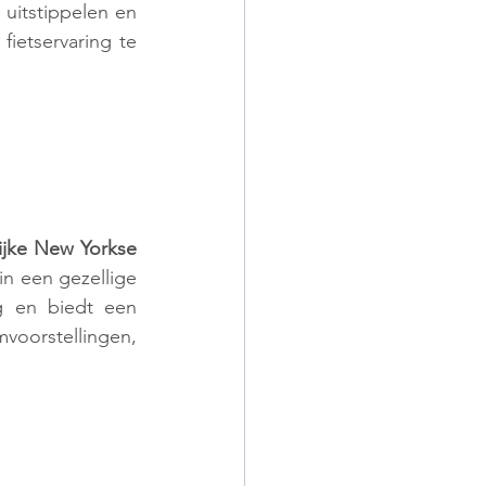
uitstippelen en 
fietservaring te 
ijke New Yorkse 
n een gezellige 
g en biedt een 
oorstellingen, 