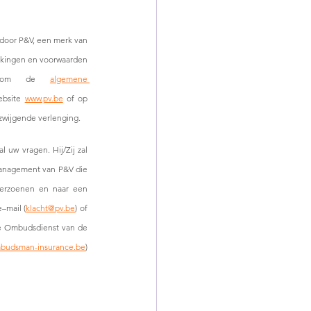
 door P&V, een merk van 
rkingen en voorwaarden 
us om de 
algemene 
ebsite 
www.pv.be
 of op 
zwijgende verlenging.
uw vragen. Hij/Zij zal 
anagement van P&V die 
verzoenen en naar een 
–mail (
klacht@pv.be
) of 
de Ombudsdienst van de 
budsman-insurance.be
) 