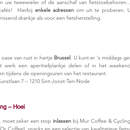
 uw tweewieler of de aanschaf van fietstoebehoren..
afés!  Hierbij 
enkele adressen
 om uit te proberen. U
rissend drankje als voor een fietsherstelling.
oase van rust in hartje 
Brussel
. U kunt er 's middags ge
t werk een aperitiefplankje delen of in het weeken
pen tijdens de openingsuren van het restaurant.
Kunstlaan 7 – 1210 Sint-Joost-Ten-Node
ing – Hoei
, moet zeker een stop 
inlassen 
bij Mur Coffee & Cyclin
 (Or Coffee), snacks en een selectie van kwalitatieve fiets