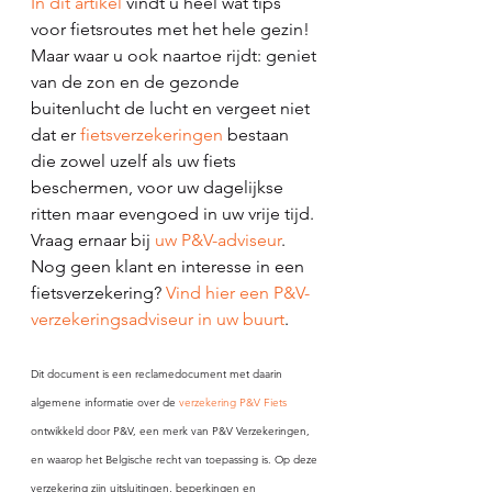
In dit artikel
 vindt u heel wat tips 
voor fietsroutes met het hele gezin!
Maar waar u ook naartoe rijdt: geniet 
van de zon en de gezonde 
buitenlucht de lucht en vergeet niet 
dat er 
fietsverzekeringen
 bestaan 
die zowel uzelf als uw fiets 
beschermen, voor uw dagelijkse 
ritten maar evengoed in uw vrije tijd. 
Vraag ernaar bij 
uw P&V-adviseur
.
Nog geen klant en interesse in een 
fietsverzekering? 
Vind hier een P&V-
verzekeringsadviseur in uw buurt
.
Dit document is een reclamedocument met daarin 
algemene informatie over de 
verzekering P&V Fiets
ontwikkeld door P&V, een merk van P&V Verzekeringen, 
en waarop het Belgische recht van toepassing is. Op deze 
verzekering zijn uitsluitingen, beperkingen en 