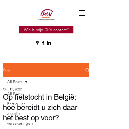
Wie is mijn DKV contact?
Post
All Posts
Oct 11, 2022
All Posts
Op fietstocht in België:
Particulier
hoe bereidt u zich daar
Zakelijk
het best op voor?
verzekeringen