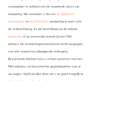
voorwaarden in verband met de verzekerde risico’s van 
toepassing. We verzoeken u dus om 
de algemene 
voorwaarden
 en 
de IPID–fiches
 aandachtig te lezen vóór 
de onderschrijving. Ze zijn beschikbaar op de website 
www.pv.be
 of op eenvoudig verzoek bij een P&V-
adviseur. De verzekeringsovereenkomst wordt aangegaan 
voor één maand met stilzwijgende verlenging.
Bij eventuele klachten kunt u contact opnemen met een 
P&V–adviseur, uw bevoorrechte gesprekspartner voor al 
uw vragen. Hij/Zij zal alles doen om u zo goed mogelijk te 
helpen. U kunt ook rechtstreeks contact opnemen met 
de dienst Klachtenmanagement van P&V die uw klacht of 
opmerking zorgvuldig zal onderzoeken. Deze dienst zal 
de verschillende partijen trachten te verzoenen en naar 
een oplossing zoeken. U kunt contact opnemen per post 
(Klachtenmanagement, Koningsstraat 151, 1210 Brussel), 
via e–mail (
klacht@pv.be
) of telefonisch (02/250.90.60). Als 