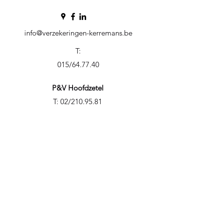
info@verzekeringen-kerremans.be
T:
015/64.77.40
P&V Hoofdzetel
T: 02/210.95.81
Arces Hoofdzetel
T: 03/259.19.70
DKV Hoofdzetel
T: 02/287.64.11
Bijstand IMA 24/7
T: 02/229.00.11
Hombekerkouter 1/b1
2811 Hombeek