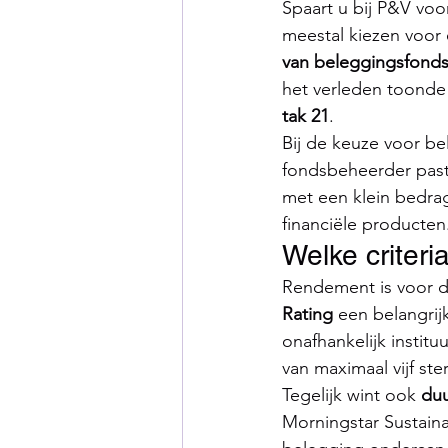
Spaart u bij P&V vo
meestal kiezen voor
van beleggingsfond
het verleden toonde 
tak 21
.
Bij de keuze voor be
fondsbeheerder past
met een klein bedrag 
financiële producten
Welke criter
Rendement is voor de
Rating
 een belangrij
onafhankelijk institu
van maximaal vijf ste
Tegelijk wint ook 
du
Morningstar Sustainab