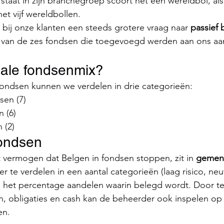
taat in zijn branchegroep scoort het één wereldbol, als
het vijf wereldbollen.
bij onze klanten een steeds grotere vraag naar 
passief
er van de zes fondsen die toegevoegd werden aan ons aa
eale fondsenmix?
ondsen kunnen we verdelen in drie categorieën:
en (7)
 (6)
 (2)
ondsen
et vermogen dat Belgen in fondsen stoppen, zit in 
gemen
r te verdelen in een aantal categorieën (laag risico, neu
van het percentage aandelen waarin belegd wordt. Door t
n, obligaties en cash kan de beheerder ook inspelen op
en.