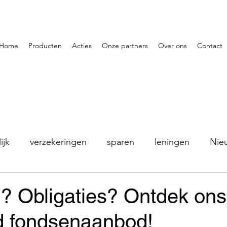
Home
Producten
Acties
Onze partners
Over ons
Contact
ijk
verzekeringen
sparen
leningen
Nie
? Obligaties? Ontdek ons
id fondsenaanbod!