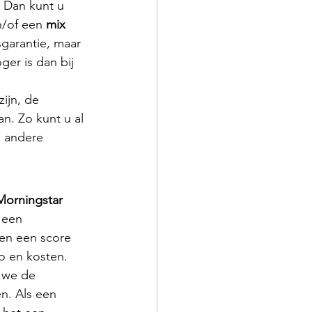
 Dan kunt u 
n/of een 
mix 
sgarantie, maar 
er is dan bij 
ijn, de 
. Zo kunt u al 
n andere 
Morningstar 
 een 
sen een score 
o en kosten. 
 we de 
n. Als een 