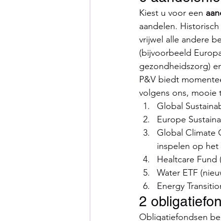
Kiest u voor een 
aan
aandelen. Historisch
vrijwel alle andere 
(bijvoorbeeld Europa
gezondheidszorg) en
P&V biedt momenteel
volgens ons, mooie
Global Sustaina
Europe Sustain
Global Climate 
inspelen op het
Healtcare Fund 
Water ETF (nieu
Energy Transitio
2 obligatief
Obligatiefondsen bel