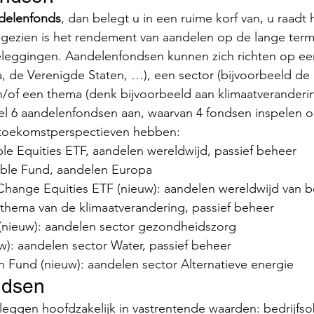
delenfonds
, dan belegt u in een ruime korf van, u raadt h
 gezien is het rendement van aandelen op de lange term
beleggingen. Aandelenfondsen kunnen zich richten op ee
, de Verenigde Staten, …), een sector (bijvoorbeeld de 
/of een thema (denk bijvoorbeeld aan klimaatveranderin
 6 aandelenfondsen aan, waarvan 4 fondsen inspelen op
 toekomstperspectieven hebben:
ble Equities ETF, aandelen wereldwijd, passief beheer
able Fund, aandelen Europa
Change Equities ETF (nieuw): aandelen wereldwijd van be
 thema van de klimaatverandering, passief beheer
(nieuw): aandelen sector gezondheidszorg
w): aandelen sector Water, passief beheer
n Fund (nieuw): aandelen sector Alternatieve energie
ondsen
eggen hoofdzakelijk in vastrentende waarden: bedrijfsob