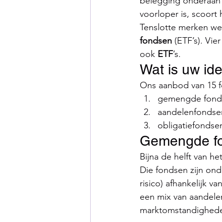
belegging onderaan s
voorloper is, scoort 
Tenslotte merken we 
fondsen
 (ETF’s). Vi
ook 
ETF
’s.
Wat is uw id
Ons aanbod van 15 f
gemengde fonds
aandelenfondsen
obligatiefondsen
Gemengde f
Bijna de helft van h
Die fondsen zijn onde
risico) afhankelijk 
een mix van aandele
marktomstandighed