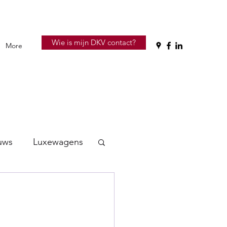
Wie is mijn DKV contact?
More
uws
Luxewagens