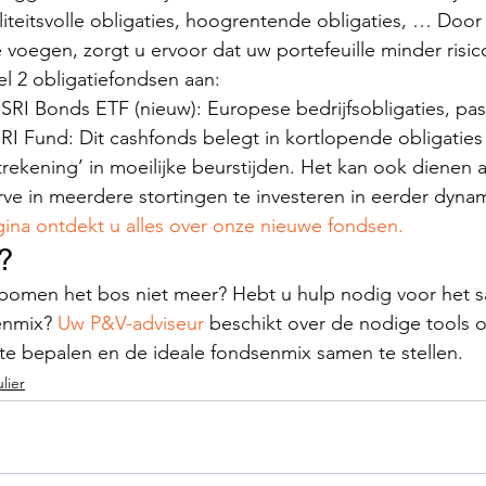
aliteitsvolle obligaties, hoogrentende obligaties, … Door
e voegen, zorgt u ervoor dat uw portefeuille minder risic
 2 obligatiefondsen aan:
SRI Bonds ETF (nieuw): Europese bedrijfsobligaties, pas
I Fund: Dit cashfonds belegt in kortlopende obligaties
trekening’ in moeilijke beurstijden. Het kan ook dienen 
rve in meerdere stortingen te investeren in eerder dyna
na ontdekt u alles over onze nieuwe fondsen.
?
 bomen het bos niet meer? Hebt u hulp nodig voor het s
enmix? 
Uw P&V-adviseur
 beschikt over de nodige tools 
te bepalen en de ideale fondsenmix samen te stellen.
ulier