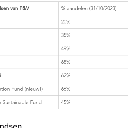
sen van P&V
% aandelen (31/10/2023)
20%
d
35%
49%
68%
d
62%
tion Fund (nieuw!)
66%
e Sustainable Fund
45%
ondsen