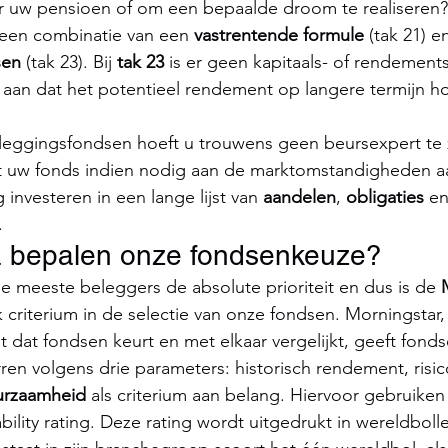
or uw pensioen of om een bepaalde droom te realiseren?
 een combinatie van een 
vastrentende formule
 (tak 21) e
sen
 (tak 23). Bij 
tak 23
 is er geen kapitaals- of rendement
aan dat het potentieel rendement op langere termijn hog
leggingsfondsen hoeft u trouwens geen beursexpert te z
 uw fonds indien nodig aan de marktomstandigheden aan
investeren in een lange lijst van 
aandelen
, 
obligaties
 e
. 
ia bepalen onze fondsenkeuze?
 meeste beleggers de absolute prioriteit en dus is de 
k criterium in de selectie van onze fondsen. Morningstar,
ut dat fondsen keurt en met elkaar vergelijkt, geeft fond
rren volgens drie parameters: historisch rendement, risic
urzaamheid
 als criterium aan belang. Hiervoor gebruiken
ility rating. Deze rating wordt uitgedrukt in wereldbolle