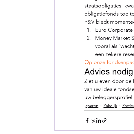
staatsobligaties, kw
obligatiefonds toe t
P&V biedt momenteel
Euro Corporate 
Money Market SR
vooral als ‘wach
een zekere rese
Op onze fondsenpagi
Advies nodig
Ziet u even door de
van uw ideale fonds
uw beleggersprofiel 
sparen
Zakelijk
Partic