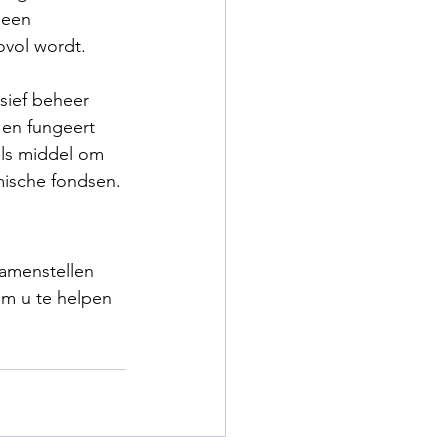
 een 
ovol wordt.
sief beheer
 en fungeert 
als middel om 
mische fondsen.
amenstellen 
om u te helpen 