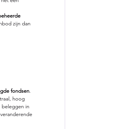
 het een 
 beheerde 
nbod zijn dan 
gde fondsen
. 
traal, hoog 
e beleggen in 
 veranderende 