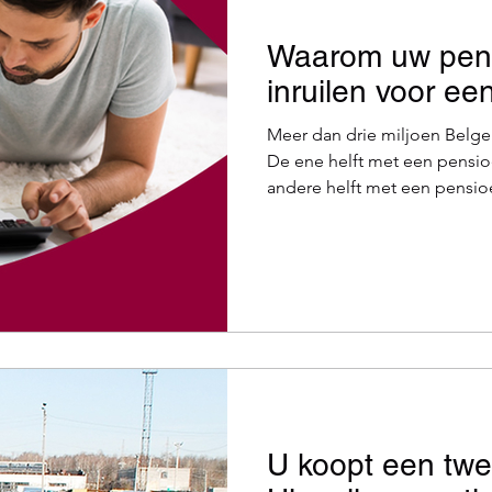
Waarom uw pen
inruilen voor ee
Meer dan drie miljoen Belg
De ene helft met een pensio
andere helft met een pensio
basisprincipe van beide form
spaarpotje op voor later en w
beloond met een fiscaal voor
goede argumenten om over 
pensioenspaarfonds naar een verzekering. Wat is de
pensioenspaarverzekering va
pensioe
U koopt een tw