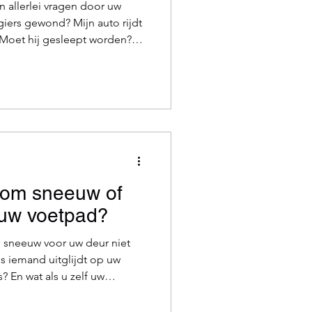
 allerlei vragen door uw
giers gewond? Mijn auto rijdt
 Moet hij gesleept worden?
ga ik morgen naar het werk?
... Wilt u optimale
vallen
t of niet, met onze Bijstand
dellijk hulp, in binnen- en
buitenland: Er komt een takelwagen. Is
t om sneeuw of
p uw voetpad?
e sneeuw voor uw deur niet
ls iemand uitglijdt op uw
? En wat als u zelf uw
of als u in een appartement
partijen en ontdek de