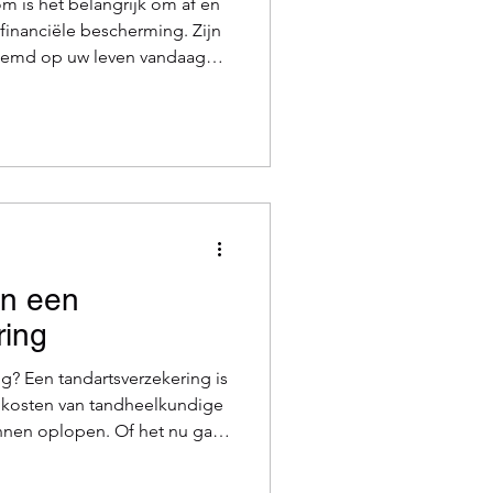
rom is het belangrijk om af en
 financiële bescherming. Zijn
temd op uw leven vandaag?
spaargeld? En wat met uw
emaal met de gratis en
P&V . Optimaal beschermd,
erzekeringen beschermen u
 ze goed aansluiten bij uw
ntdekt u of u dubbel
an een
ring
ng? Een tandartsverzekering is
 kosten van tandheelkundige
unnen oplopen. Of het nu gaat
 tandsteen verwijderen, of
ngen zoals implantaten of