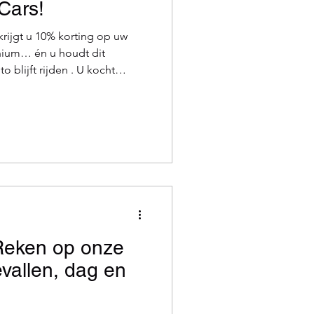
Cars!
 krijgt u 10% korting op uw
ium… én u houdt dit
 blijft rijden . U kocht
onge occasie of u overweegt
chaffen? Dan is dit de
tra voordelig en met een
de te blijven genieten! Wat
 eigenlijk? Met de
is uw auto gedekt tegen de
Reken op onze
evallen, dag en