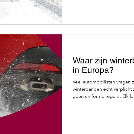
antwoorden hierna. Sneeuw o
doet u in de eerste plaats ui
vermijden dat voorbijganger
gemeenten en steden verpli
ins
Waar zijn winter
in Europa?
Veel automobilisten vragen z
winterbanden echt verplicht 
geen uniforme regels . Elk lan
het klimaat en de gewoonten
winterdag rijdt u zonder pr
over... maar als het de volgen
boete als u geen winterbande
welke landen winterbanden ve