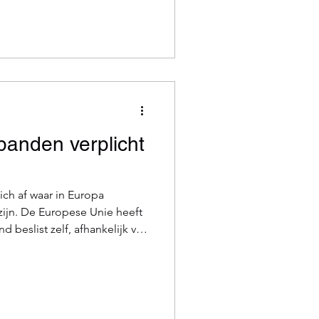
f ijs ruimen voor uw deur,
t burgerplicht, om te
s zich bezeren. De meeste
chten u dan ook de nodige
banden verplicht
ich af waar in Europa
zijn. De Europese Unie heeft
d beslist zelf, afhankelijk van
. Gevolg: op een zachte
oblemen de Duitse grens
de dag ijzelt, riskeert u een
n heeft. Een overzicht van in
rplicht zijn. Landen waar