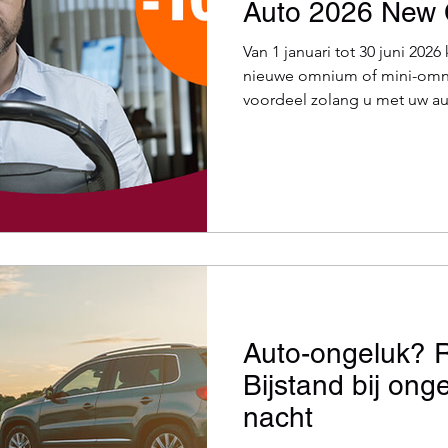
Auto 2026 New 
Van 1 januari tot 30 juni 2026
nieuwe omnium of mini-omn
voordeel zolang u met uw auto
recent een nieuwe auto of j
er binnenkort eentje aan te s
perfecte gelegenheid om ex
gerust hart van uw nieuwe boli
dekt een omnium of mini-omnium
omniumverzekering van P&V 
bel
Auto-ongeluk? 
Bijstand bij ong
nacht