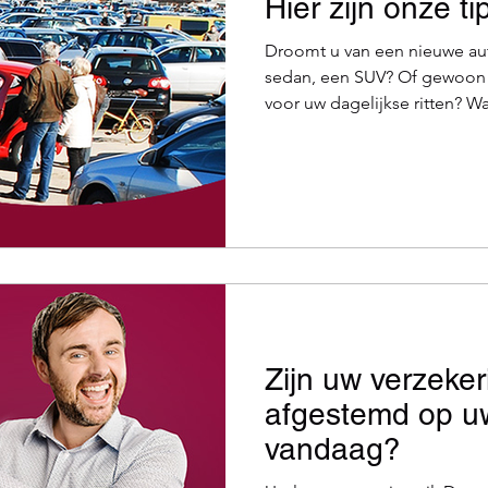
Hier zijn onze ti
Droomt u van een nieuwe aut
sedan, een SUV? Of gewoon
voor uw dagelijkse ritten? Wat u ook kiest: de aankoop
van een wagen neemt een ste
Soms kan een tweedehandsau
zijn, maar hoeveel kost dat n
dealer of u bij een particuli
letten om een miskoop te vermijden? Particu
Zijn uw verzeke
afgestemd op u
vandaag?