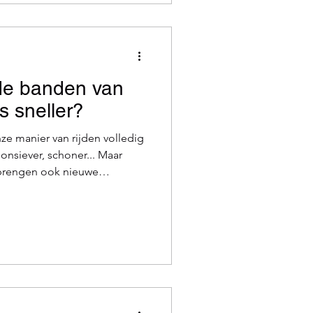
verplicht
de banden van
s sneller?
sponsiever, schoner... Maar
brengen ook nieuwe
et name op het vlak van
ten de banden van een
eller dan die van een auto met
al: hoe kunt u de levensduur
et u uit. Slijten de banden
neller? Ja, onder