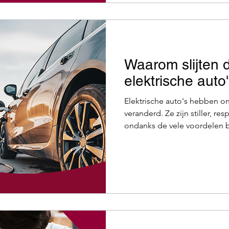
winterbanden de hele winter 
Waarom slijten 
elektrische auto'
Elektrische auto's hebben onze manier van rijden volledig
veranderd. Ze zijn stiller, re
ondanks de vele voordelen 
uitdagingen met zich mee, m
bandenslijtage. Waarom slij
elektrische auto eigenlijk sn
verbrandingsmotor ? En voor
ervan verlengen? We leggen h
van elektrische auto's echt s