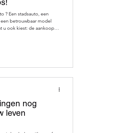
ps!
o ? Een stadsauto, een
 een betrouwbaar model
vige hap uit uw budget !
to een prima alternatief
u echt? Koopt u beter bij
er? En vooral: waar moet u op
lier of dealer:
wat is de meest betrouwbare optie? In een aanta
ringen nog
w leven