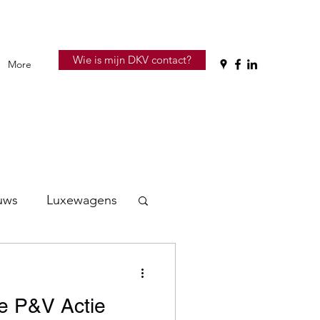
Wie is mijn DKV contact?
More
uws
Luxewagens
de P&V Actie