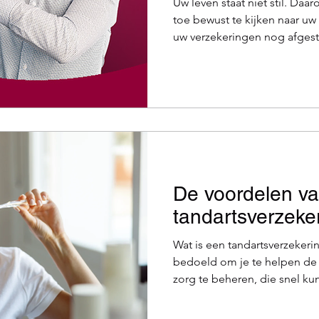
Uw leven staat niet stil. Daa
toe bewust te kijken naar uw
uw verzekeringen nog afges
Haalt u het maximum uit uw 
pensioen? U ontdekt het all
vrijblijvende check-up van 
zonder overbodige kosten V
en uw gezin, maar alleen als
situatie. Met een shake-up o
De voordelen v
tandartsverzeke
Wat is een tandartsverzekeri
bedoeld om je te helpen de
zorg te beheren, die snel k
om routinematige zorg zoals
om meer complexe behandeli