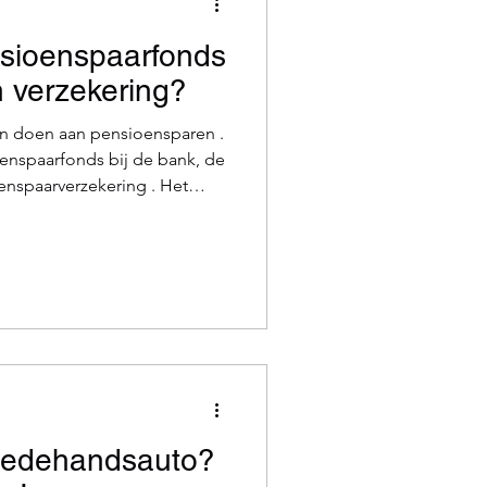
sioenspaarfonds
n verzekering?
en doen aan pensioensparen .
enspaarfonds bij de bank, de
enspaarverzekering . Het
ules is identiek: u bouwt een
ordt intussen jaarlijks
deel. Toch zijn er enkele
te stappen van een
n P&V? Bij P&V kunt u
eedehandsauto?