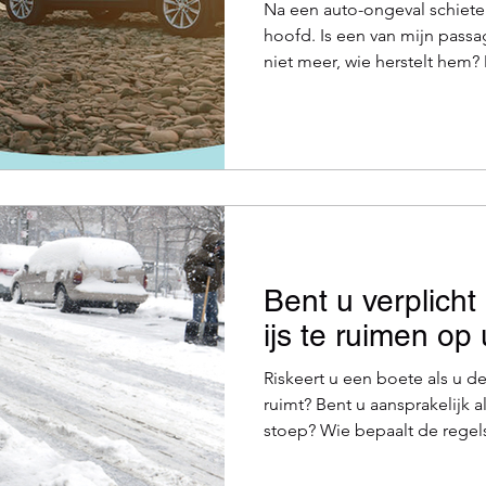
Na een auto-ongeval schieten
hoofd. Is een van mijn passa
niet meer, wie herstelt hem?
Hoe raak ik weer thuis? Hoe 
Hoeveel gaat dit mij kosten? 
gemoedsrust? Kies dan voor de Bijstand bij onge
van P&V . Of u nu in fout ben
bij ongevallen krijgt u onmid
Bent u verplich
ijs te ruimen o
Riskeert u een boete als u d
ruimt? Bent u aansprakelijk a
stoep? Wie bepaalt de regels
voetpad niet kunt vrijmaken 
woont? Vermijd winterse glij