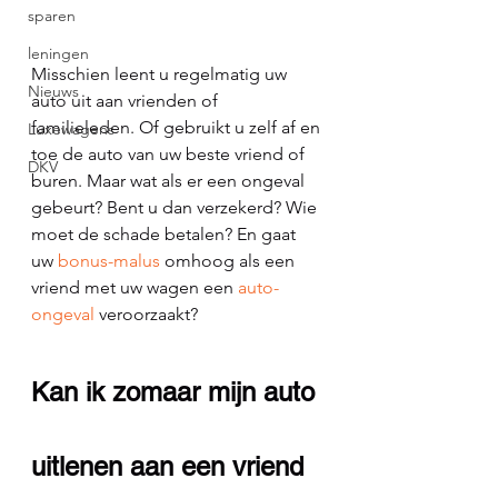
sparen
leningen
Misschien leent u regelmatig uw 
Nieuws
auto uit aan vrienden of 
familieleden. Of gebruikt u zelf af en 
Luxewagens
toe de auto van uw beste vriend of 
DKV
buren. Maar wat als er een ongeval 
gebeurt? Bent u dan verzekerd? Wie 
moet de schade betalen? En gaat 
uw 
bonus-malus
 omhoog als een 
vriend met uw wagen een 
auto-
ongeval
 veroorzaakt?
Kan ik zomaar mijn auto 
uitlenen aan een vriend 