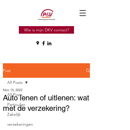
Wie is mijn DKV contact?
Post
All Posts
Nov 15, 2022
All Posts
Auto lenen of uitlenen: wat
Particulier
met de verzekering?
Zakelijk
verzekeringen