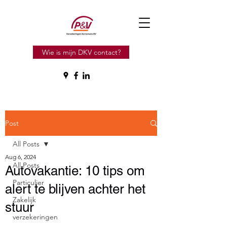
Wie is mijn DKV contact?
Post
All Posts
Aug 6, 2024
All Posts
Autovakantie: 10 tips om
Particulier
alert te blijven achter het
Zakelijk
stuur
verzekeringen