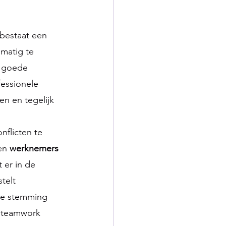
bestaat een 
lmatig te 
t goede 
essionele 
en en tegelijk 
nflicten te 
en 
werknemers 
 er in de 
telt 
de stemming 
 teamwork 