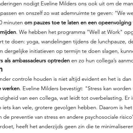
aderingen nodigt Eveline Milders ons ook uit om de ma
 passen en onszelf zo wat ademruimte te geven: "We w
0 minuten 
om pauzes toe te laten en een opeenvolging 
rmijden
. We hebben het programma "Well at Work" op
t te doen: yoga, wandelingen tijdens de lunchpauze, d
m dergelijke initiatieven op termijn te doen slagen, kun
s als ambassadeurs optreden 
en zo hun collega’s aanm
n
der controle houden is niet altijd evident en het is dan 
te werken
. Eveline Milders bevestigt: "Stress kan worden 
igheid van een collega, wat leidt tot overbelasting. Er is
 iets kan vele, grotere gevolgen hebben. Daarom is het 
 de preventie van stress en andere psychosociale risico'
doet, heeft het anderzijds geen zin die te minimaliseren: