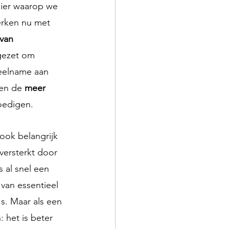
nier waarop we 
erken nu met 
van 
gezet om 
eelname aan 
nen de 
meer 
oedigen.
ook belangrijk 
versterkt door 
 al snel een 
van essentieel 
s. Maar als een 
 het is beter 