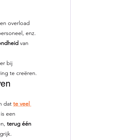
Een overload 
ersoneel, enz. 
ondheid
 van 
r bij 
ing te creëren.
ven
 dat 
te veel 
 is een 
n, 
terug één 
rijk.