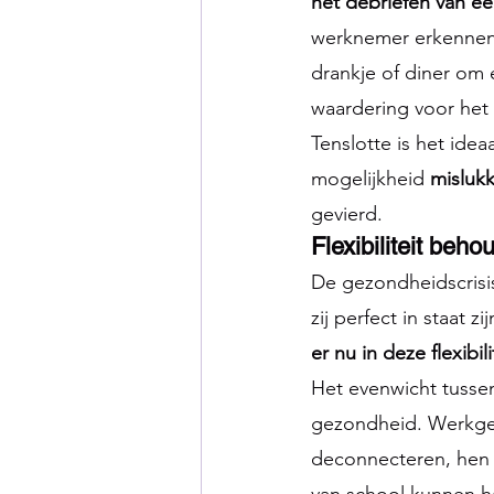
het debriefen van ee
werknemer erkennen, 
drankje of diner om 
waardering voor het 
Tenslotte is het idea
mogelijkheid 
misluk
gevierd.
Flexibiliteit beh
De gezondheidscrisi
zij perfect in staat z
er nu in deze flexibi
Het evenwicht tussen
gezondheid. Werkgev
deconnecteren, hen 