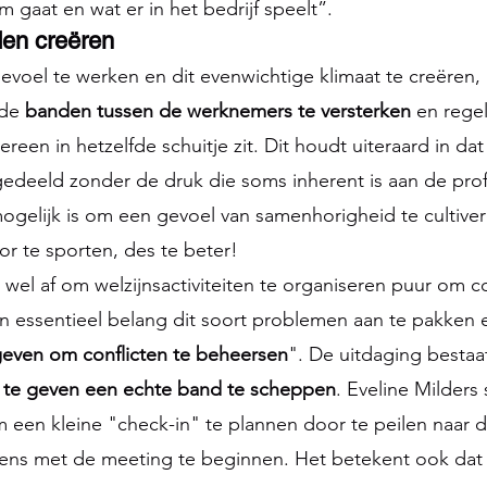
gaat en wat er in het bedrijf speelt”.
den creëren
oel te werken en dit evenwichtige klimaat te creëren, 
de 
banden tussen de werknemers te versterken
 en rege
reen in hetzelfde schuitje zit. Dit houdt uiteraard in da
eeld zonder de druk die soms inherent is aan de prof
mogelijk is om een gevoel van samenhorigheid te cultiver
or te sporten, des te beter!
 wel af om welzijnsactiviteiten te organiseren puur om co
an essentieel belang dit soort problemen aan te pakken 
geven om conflicten te beheersen
". De uitdaging bestaat
 te geven een echte band te scheppen
. Eveline Milders s
 een kleine "check-in" te plannen door te peilen naar 
ens met de meeting te beginnen. Het betekent ook dat