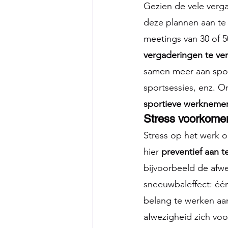
Gezien de vele verg
deze plannen aan te
meetings van 30 of 5
vergaderingen te ve
samen meer aan spor
sportsessies, enz. O
sportieve werknemer
Stress voorkome
Stress op het werk on
hier 
preventief aan 
bijvoorbeeld de afwez
sneeuwbaleffect: één
belang te werken aan
afwezigheid zich voor