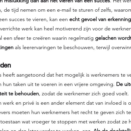
n mislukking dan aan het vieren van een succes
. Het we
de tijd nemen om een e-mail te sturen of zelfs, waarom
een succes te vieren, kan een 
echt gevoel van erkenning
verrichte werk kan heel motiverend zijn voor de werkne
al een sfeer te creëren waarin regelmatig
 gelachen word
kingen 
als leerervaringen te beschouwen, terwijl overwi
ouden
s heeft aangetoond dat het mogelijk is werknemers te v
ijn hun taken uit te voeren in een vrijere omgeving. 
De uit
liteit te behouden
, zodat de werknemer zich goed voelt.
 werk en privé is een ander element dat van invloed is 
ers moeten hun werknemers het recht te geven zich te
toestaan wat vroeger te stoppen met werken zodat ze h