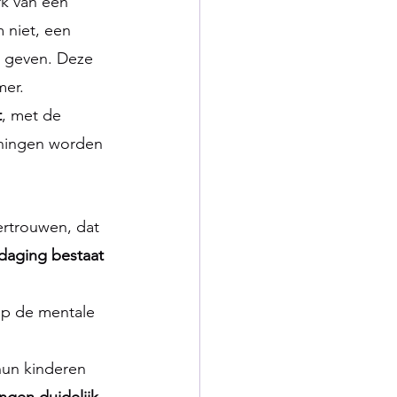
rk van een 
 niet, een 
 geven. Deze 
mer.
t
, met de 
nningen worden 
ertrouwen, dat 
daging bestaat 
op de mentale 
 
un kinderen 