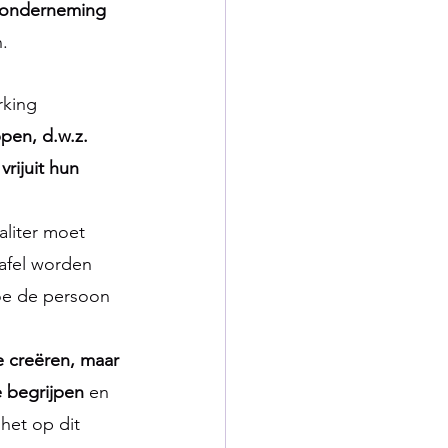
e onderneming
.
king 
pen, d.w.z. 
rijuit hun 
ealiter moet 
tafel worden 
hoe de persoon 
 creëren, maar 
 begrijpen
 en 
het op dit 