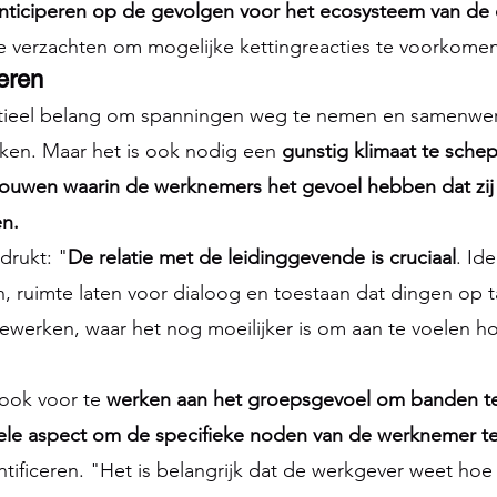
 anticiperen op de gevolgen voor het ecosysteem van d
e verzachten om mogelijke kettingreacties te voorkomen
eren
ntieel belang om spanningen weg te nemen en samenwer
ken. Maar het is ook nodig een 
gunstig klimaat te schep
rouwen waarin de werknemers het gevoel hebben dat zij v
n.
drukt: "
De relatie met de leidinggevende is cruciaal
. Id
jn, ruimte laten voor dialoog en toestaan dat dingen op 
elewerken, waar het nog moeilijker is om aan te voelen 
 ook voor te 
werken aan het groepsgevoel om banden te
uele aspect om de specifieke noden van de werknemer te
ntificeren. "Het is belangrijk dat de werkgever weet hoe 