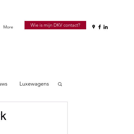
Wie is mijn DKV contact?
More
uws
Luxewagens
rk