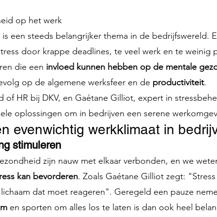
eid op het werk
s een steeds belangrijker thema in de bedrijfswereld. 
tress door krappe deadlines, te veel werk en te weinig p
oren die een 
invloed kunnen hebben op de mentale gez
evolg op de algemene werksfeer en de 
productiviteit
.
 of HR bij DKV, en Gaétane Gilliot, expert in stressbehee
kele oplossingen om in bedrijven een serene werkomgev
en evenwichtig werkklimaat in bedrij
g stimuleren
gezondheid zijn nauw met elkaar verbonden, en we weten
tress kan bevorderen
. Zoals Gaétane Gilliot zegt: "Stress
lichaam dat moet reageren". Geregeld een pauze neme
am 
en sporten om alles los te laten is dan ook heel belang