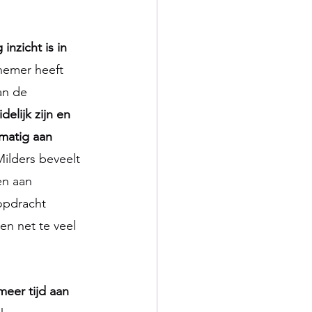
inzicht is in 
nemer heeft 
an de 
lijk zijn en 
matig aan 
Milders beveelt 
n aan 
opdracht 
n net te veel 
eer tijd aan 