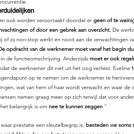
oncurrentie.
rduidelijken 
kan ook worden veroorzaakt doordat er 
geen of te weinig 
erwachtingen of door een gebrek aan overzicht.
 De werk
ij of zij non-stop werkt en nooit aan de verwachtingen v
De opdracht van de werknemer moet vanaf het begin duide
 in de functieomschrijving. Anderzijds 
moet er ook regel
zodat de werknemer dit niet uit het oog verliest. Eveline 
 agendapunt op te nemen om de werknemer te herinnere
ellingen, wat van hem of haar wordt verwacht en waar de 
ensen nemen graag meer op zich terwijl dat voor andere
 het belangrijk is om 
nee te kunnen zeggen
.”
 waar prestatie een sleutelbegrip is, 
besteden we soms m