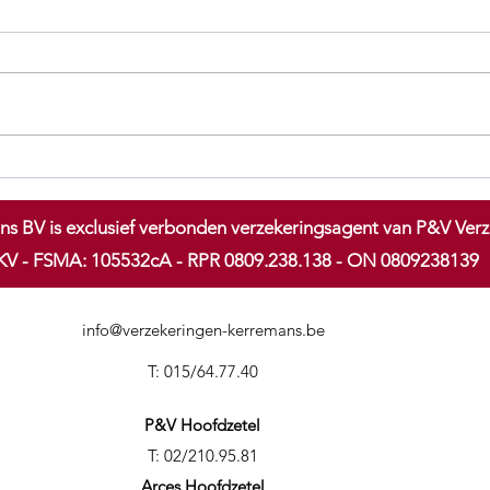
Verkeersovertredingen in
Voll
België: meer dan 5 miljoen
Auto
pv’s in 6 maanden
ns BV is exclusief verbonden verzekeringsagent van P&V Ve
V - FSMA: 105532cA - RPR 0809.238.138 - ON 0809238139
info@verzekeringen-kerremans.be
T: 015/64.77.40
P&V Hoofdzetel
T: 02/210.95.81
Arces Hoofdzetel