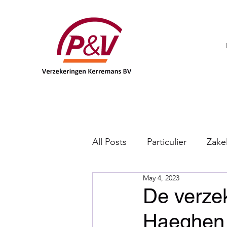
All Posts
Particulier
Zakel
May 4, 2023
DKV
De verze
Haeghen 