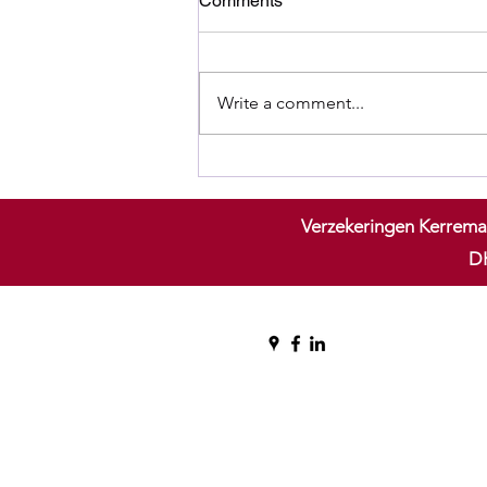
Comments
Write a comment...
Meerwaardebelasting: ook op
uw spaarverzekeringen?
Verzekeringen Kerrema
DK