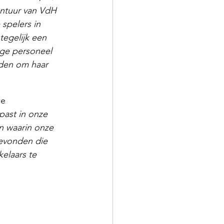
ontuur van VdH 
spelers in 
tegelijk een 
ige personeel 
eden om haar 
e 
ast in onze 
n waarin onze 
evonden die 
elaars te 