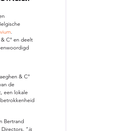
en 
Belgische 
ivium
. 
& C° en deelt 
egenwoordigd 
aeghen & C° 
van de 
, een lokale 
 betrokkenheid 
n Bertrand 
Directors, “
is 