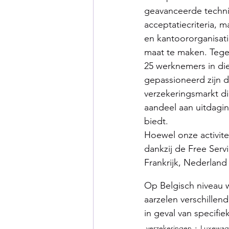
geavanceerde techni
acceptatiecriteria, m
en kantoororganisat
maat te maken. Teg
25 werknemers in die
gepassioneerd zijn 
verzekeringsmarkt di
aandeel aan uitdagin
biedt.
Hoewel onze activite
dankzij de Free Serv
Frankrijk, Nederlan
Op Belgisch niveau w
aarzelen verschillen
in geval van specifie
verzekeringen
Luxewag