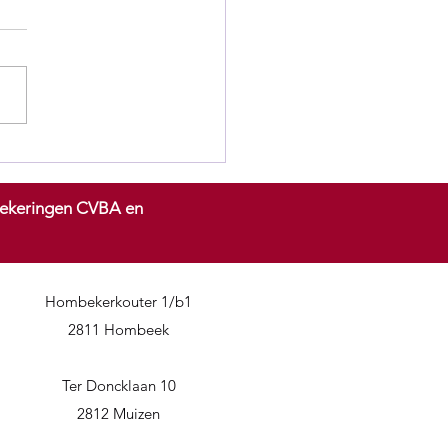
e gas voor de P&V Actie
 2026 New Cars!
rzekeringen CVBA en
Hombekerkouter 1/b1
2811 Hombeek
Ter Doncklaan 10
2812 Muizen