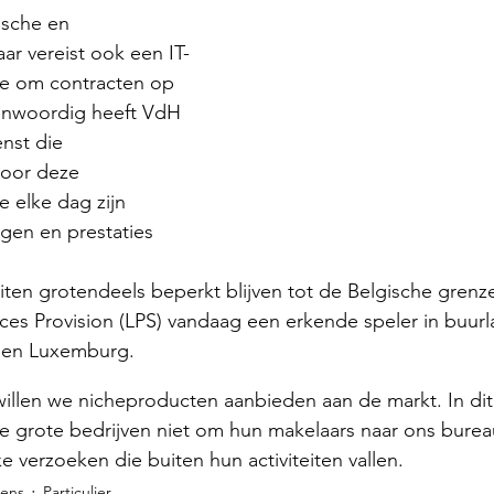
sche en 
aar vereist ook een IT- 
ie om contracten op 
enwoordig heeft VdH 
nst die 
door deze 
e elke dag zijn 
gen en prestaties 
iten grotendeels beperkt blijven tot de Belgische grenze
ices Provision (LPS) vandaag een erkende speler in buurl
d en Luxemburg.
illen we nicheproducten aanbieden aan de markt. In dit
de grote bedrijven niet om hun makelaars naar ons bureau
ke verzoeken die buiten hun activiteiten vallen.
ens
Particulier