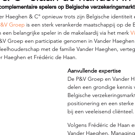
complementaire spelers op Belgische verzekeringsmarkt
 Haeghen & C° opnieuw trots zijn Belgische identiteit 
P&V Groep
 is een sterk verankerde maatschappij op de 
 een belangrijke speler in de makelaardij via het merk 
V
&V Groep een participatie genomen in Vander Haeghen 
deelhouderschap met de familie Vander Haeghen, vert
r Haeghen et Frédéric de Haan.
Aanvullende expertise
De P&V Groep en Vander H
delen een grondige kennis 
Belgische verzekeringsmarkt
positionering en een sterke
bij een veeleisend cliënteel.
Volgens Frédéric de Haan e
Vander Haeghen, Managing 