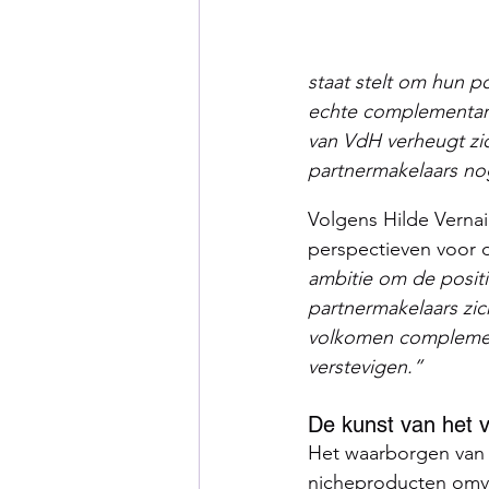
staat stelt om hun p
echte complementarit
van VdH verheugt zi
partnermakelaars no
Volgens Hilde Vernai
perspectieven voor 
ambitie om de posit
partnermakelaars z
volkomen complement
verstevigen.”
De kunst van het v
Het waarborgen van s
nicheproducten omvat