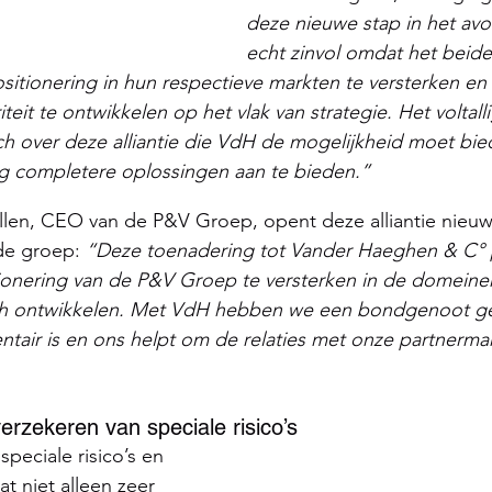
deze nieuwe stap in het av
echt zinvol omdat het beide 
ositionering in hun respectieve markten te versterken en 
eit te ontwikkelen op het vlak van strategie. Het voltall
ch over deze alliantie die VdH de mogelijkheid moet bi
g completere oplossingen aan te bieden.”
llen, CEO van de P&V Groep, opent deze alliantie nieuw
de groep: 
“Deze toenadering tot Vander Haeghen & C° p
ionering van de P&V Groep te versterken in de domeine
ich ontwikkelen. Met VdH hebben we een bondgenoot g
air is en ons helpt om de relaties met onze partnermak
erzekeren van speciale risico’s
peciale risico’s en 
 niet alleen zeer 