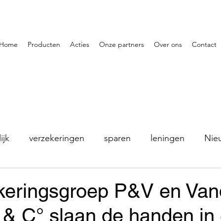
Home
Producten
Acties
Onze partners
Over ons
Contact
ijk
verzekeringen
sparen
leningen
Nie
keringsgroep P&V en Van
& C° slaan de handen in 