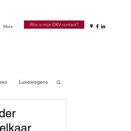
Wie is mijn DKV contact?
More
uws
Luxewagens
der
elkaar