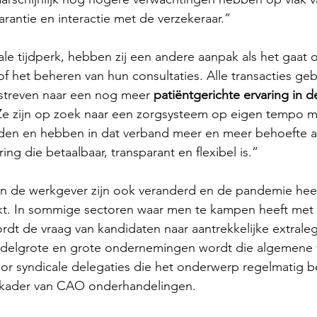
rantie en interactie met de verzekeraar.”
ale tijdperk, hebben zij een andere aanpak als het gaat 
f het beheren van hun consultaties. Alle transacties ge
 streven naar een nog meer
 patiëntgerichte ervaring in d
Ze zijn op zoek naar een zorgsysteem op eigen tempo m
eden en hebben in dat verband meer en meer behoefte a
ng die betaalbaar, transparant en flexibel is.”
n de werkgever zijn ook veranderd en de pandemie hee
kt. In sommige sectoren waar men te kampen heeft met 
rdt de vraag van kandidaten naar aantrekkelijke extrale
iddelgrote en grote ondernemingen wordt die algemene 
door syndicale delegaties die het onderwerp regelmatig 
 kader van CAO onderhandelingen.