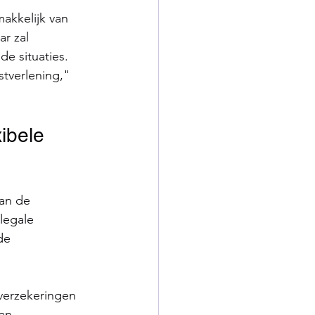
akkelijk van 
r zal 
e situaties. 
stverlening," 
ibele 
an de 
legale 
de 
verzekeringen 
an 