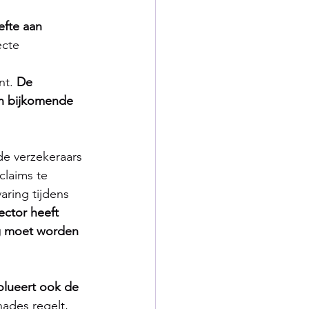
fte aan 
ecte 
 
t. 
De 
en bijkomende 
e verzekeraars 
claims te 
aring tijdens 
ector heeft 
ng moet worden 
olueert ook de 
hades regelt, 