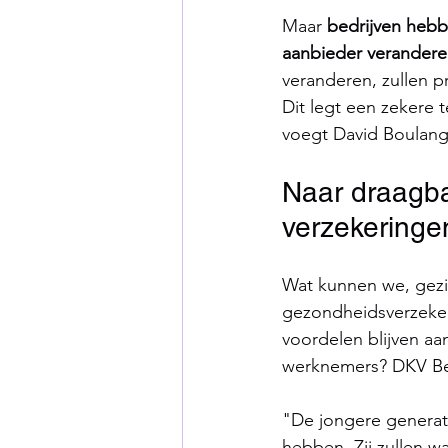
Maar 
bedrijven heb
aanbieder verander
veranderen, zullen pr
Dit legt een zekere t
voegt David Boulangi
Naar draagbar
verzekeringe
Wat kunnen we, gezie
gezondheidsverzeker
voordelen blijven a
werknemers? DKV Belg
"De jongere generati
hebben. Zij zullen w