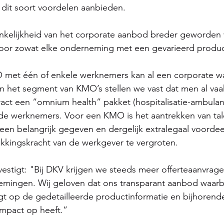
dit soort voordelen aanbieden.
nkelijkheid van het corporate aanbod breder geworden 
voor zowat elke onderneming met een gevarieerd produ
O met één of enkele werknemers kan al een corporate w
in het segment van KMO’s stellen we vast dat men al vaa
ract een “omnium health” pakket (hospitalisatie-ambulan
de werknemers. Voor een KMO is het aantrekken van tale
en belangrijk gegeven en dergelijk extralegaal voordee
kkingskracht van de werkgever te vergroten.
estigt: "Bij DKV krijgen we steeds meer offerteaanvrage
mingen. Wij geloven dat ons transparant aanbod waarb
ijgt op de gedetailleerde productinformatie en bijhorend
impact op heeft.”