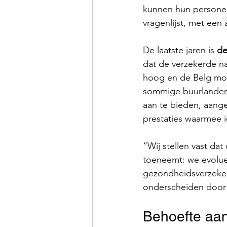
kunnen hun persone
vragenlijst, met een
De laatste jaren is 
de
dat de verzekerde na
hoog en de Belg moet
sommige buurlanden.
aan te bieden, aang
prestaties waarmee 
“Wij stellen vast da
toeneemt: we evolue
gezondheidsverzeker
onderscheiden door d
Behoefte aan 