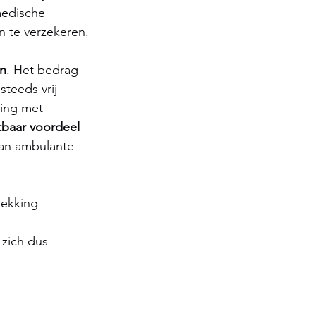
edische 
n te verzekeren.
n
. Het bedrag 
teeds vrij 
ing met 
tbaar voordeel
van ambulante 
dekking 
zich dus 