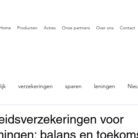
Home
Producten
Acties
Onze partners
Over ons
Contact
ijk
verzekeringen
sparen
leningen
Nie
idsverzekeringen voor
ingen: balans en toekom