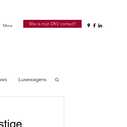
Wie is mijn DKV contact?
More
uws
Luxewagens
stige