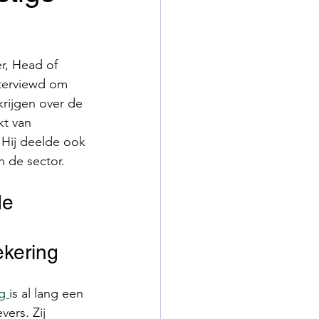
r, Head of 
nterviewd om 
krijgen over de 
t van 
Hij deelde ook 
n de sector.
e 
kering
g 
is al lang een 
ers. Zij 