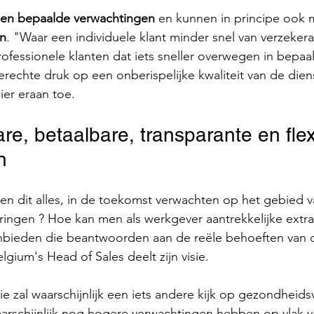
ben bepaalde verwachtingen
 en kunnen in principe ook m
en
. "Waar een individuele klant minder snel van verzekeraa
ofessionele klanten dat iets sneller overwegen in bepaald
erechte druk op een onberispelijke kwaliteit van de dien
er eraan toe.
e, betaalbare, transparante en flex
n
n dit alles, in de toekomst verwachten op het gebied v
ingen ? Hoe kan men als werkgever aantrekkelijke extra
anbieden die beantwoorden aan de reële behoeften van 
ium's Head of Sales deelt zijn visie.
e zal waarschijnlijk een iets andere kijk op gezondheids
aarschijnlijk nog hogere verwachtingen hebben op vlak v