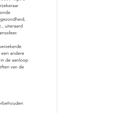
rzekeraar 
zonde 
e gezondheid, 
, uiteraard 
enssfeer.
 verzekerde 
 een andere 
in de aanloop 
eften van de 
oorbehouden 
 