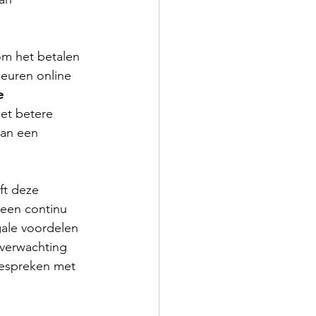
om het betalen 
beuren online 
e 
et betere 
an een 
ft deze 
een continu 
gale voordelen 
verwachting 
bespreken met 