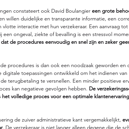
ingen constateert ook David Boulangier 
een grote behoe
ten willen duidelijke en transparante informatie, een corr
 vlotte interactie met hun verzekeraar. Een aanvraag tot
 een ongeval, ziekte of bevalling is een stressvol momen
 dat de procedures eenvoudig en snel zijn en zeker ge
an de procedures is dan ook een noodzaak geworden en d
 digitale toepassingen ontwikkeld om het indienen van 
de terugbetaling te versnellen. Een minder positieve erv
roces kan negatieve gevolgen hebben. 
De verzekeringss
s het volledige proces voor een optimale klantenervari
ering de zuiver administratieve kant vergemakkelijkt, 
ev
ar
. De verzekeraar is niet langer alleen degene die de sc