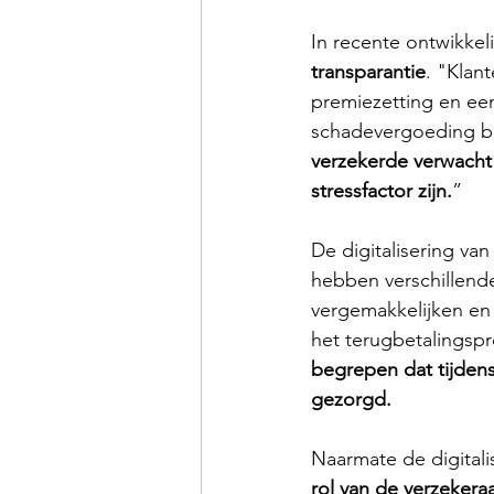
In recente ontwikkel
transparantie
. "Klan
premiezetting en een
schadevergoeding bij
verzekerde verwacht
stressfactor zijn.
”
De digitalisering v
hebben verschillende
vergemakkelijken en 
het terugbetalingsp
begrepen dat tijden
gezorgd.
Naarmate de digitalis
rol van de verzekera