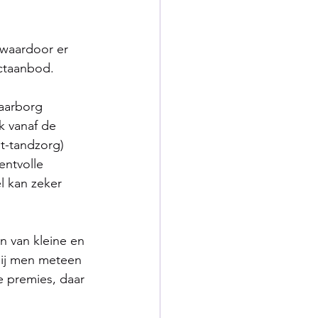
waardoor er 
ctaanbod.
aarborg 
k vanaf de 
t-tandzorg) 
ntvolle 
l kan zeker 
n van kleine en 
ij men meteen 
e premies, daar 