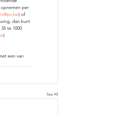
hillende 
ct opnemen per 
cht@pv.be
) of 
ssing, dan kunt 
35 te 1000 
be
) 
met een van 
See All