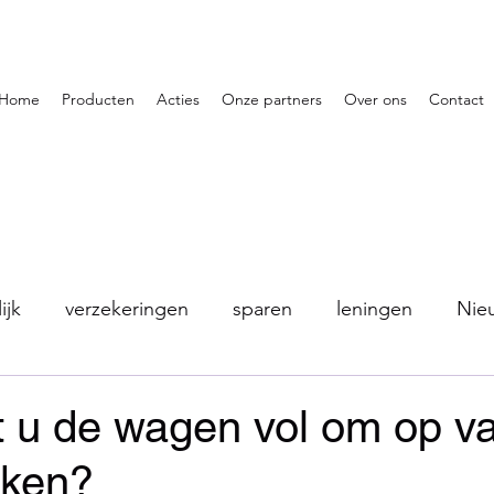
Home
Producten
Acties
Onze partners
Over ons
Contact
ijk
verzekeringen
sparen
leningen
Nie
t u de wagen vol om op va
kken?