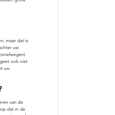
n, maar dat is 
achter uw 
tosnelwegen) 
geet ook niet 
et uw 
?
eren van de 
op dat in de 