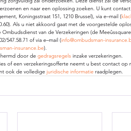
ng zorgvuldig zal onderzoeken. Deze dienst zal de versc
e verzoenen en naar een oplossing zoeken. U kunt conta
ment, Koningsstraat 151, 1210 Brussel), via e–mail (
kla
90.60). Als u niet akkoord gaat met de voorgestelde oplo
e Ombudsdienst van de Verzekeringen (de Meeûssquare 
02/547.58.71 of via e–mail (
info@ombudsman-insurance.
sman-insurance.be
).
schermd door de 
gedragsregels
 inzake verzekeringen.
ies of een verzekeringsofferte neemt u best contact op 
nt ook de volledige 
juridische informatie
 raadplegen.