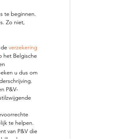
is te beginnen. 
. Zo niet, 
 de 
verzekering 
 het Belgische 
en 
oeken u dus om 
erschrijving. 
en P&V-
tilzwijgende 
evoorrechte 
ijk te helpen. 
nt van P&V die 