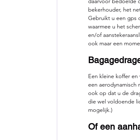
daarvoor bedoelde o
bekerhouder, het net
Gebruikt u een gps d
waarmee u het scherm
en/of aanstekeraans
ook maar een moment
Bagagedrage
Een kleine koffer en
een aerodynamisch m
ook op dat u de drag
die wel voldoende lic
mogelijk.)
Of een aan