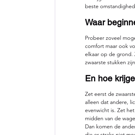
beste omstandighed
Waar beginn
Probeer zoveel mogel
comfort maar ook voo
elkaar op de grond. 
zwaarste stukken zijn
En hoe krijge
Zet eerst de zwaarst
alleen dat andere, l
evenwicht is. Zet he
midden van de wage
Dan komen de andere
die er straks niet me