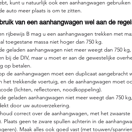
hebt, kunt u natuurlijk ook een aanhangwagen gebruiken
de auto meer plaats is om te zitten.
ebruik van een aanhangwagen wel aan de regel
en rijbewijs B mag u een aanhangwagen trekken met m
l toegestane massa niet hoger dan 750 kg.
s de geladen aanhangwagen niet meer weegt dan 750 kg, 
jven bij de DIV, maar u moet er aan de gewestelijke overh
ng op betalen.
 op de aanhangwagen moet een duplicaat aangebracht 
 het trekkende voertuig, en de aanhangwagen moet ook 
ode (lichten, reflectoren, noodkoppeling).
s de geladen aanhangwagen niet meer weegt dan 750 kg, 
ekt door uw autoverzekering.
inhoud correct over de aanhangwagen, met het zwaarste
). Plaats geen te zware spullen achterin in de aanhangw
ingeren). Maak alles ook goed vast (met touwen/spanrie