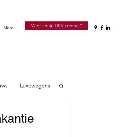
Wie is mijn DKV contact?
More
uws
Luxewagens
kantie