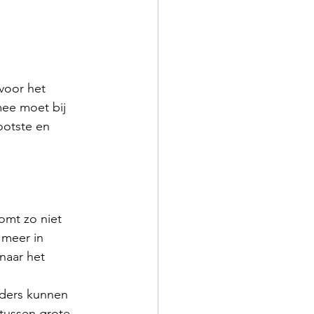
voor het 
mee moet bij 
ootste en 
omt zo niet 
 meer in 
naar het 
nders kunnen 
 tussen grote 