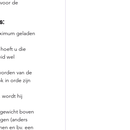
 voor de 
s:
aximum geladen 
hoeft u die 
eid wel 
worden van de 
in orde zijn 
wordt hij 
 gewicht boven 
agen (anders 
men en bv. een 