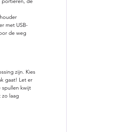
portieren, de 
 houder 
der met USB- 
door de weg 
sing zijn. Kies 
 gaat! Let er 
spullen kwijt 
 zo laag 