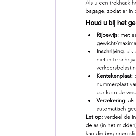
Als u een trekhaak 
bagage, zodat er in 
Houd u bij het g
Rijbewijs
: met e
gewicht/maximaa
Inschrijving
: al
niet in te schri
verkeersbelasti
Kentekenplaat
:
nummerplaat van
conform de wegc
Verzekering
: al
automatisch ged
Let op:
 verdeel de 
de as (in het midden
kan die beginnen sl