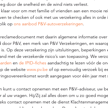
weg door de snelheid en de wind niets verliest.
t klaar voor om met familie of vrienden aan een mooie re
ven te checken of ook met uw verzekering alles in orde is
lik op 
ons aanbod P&V-autoverzekeringen
.
 reclamedocument met daarin algemene informatie over
d door P&V, een merk van P&V Verzekeringen, en waarop
 is. Op deze verzekering zijn uitsluitingen, beperkingen 
and met de verzekerde risico’s van toepassing. We verz
aarden
 en 
de IPID–fiches
 aandachtig te lezen vóór de ond
op de website 
www.pv.be
 of op eenvoudig verzoek bij e
eringsovereenkomst wordt aangegaan voor één jaar met s
ten kunt u contact opnemen met een P&V–adviseur, uw b
 al uw vragen. Hij/Zij zal alles doen om u zo goed mogel
eeks contact opnemen met de dienst Klachtenmanageme