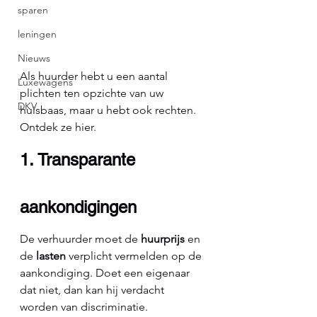
sparen
leningen
Nieuws
Als huurder hebt u een aantal 
Luxewagens
plichten ten opzichte van uw 
DKV
huisbaas, maar u hebt ook rechten. 
Ontdek ze hier.
1. Transparante 
aankondigingen
De verhuurder moet de 
huurprijs 
en 
de 
lasten
 verplicht vermelden op de 
aankondiging. Doet een eigenaar 
dat niet, dan kan hij verdacht 
worden van discriminatie.