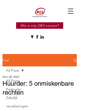
Wie is mijn DKV contact?
Post
All Posts
Nov 28, 2023
All Posts
Huurder: 5 onmiskenbare
Particulier
rechten
Zakelijk
verzekeringen