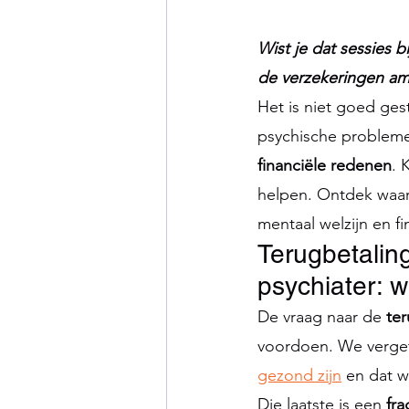
Wist je dat sessies 
de verzekeringen am
Het is niet goed ges
psychische problemen
financiële redenen
. 
helpen. Ontdek waa
mentaal welzijn en fi
Terugbetaling
psychiater: w
De vraag naar de 
te
voordoen. We verge
gezond zijn
 en dat 
Die laatste is een 
fra