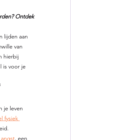
orden? Ontdek 
 lijden aan 
wille van 
hierbij 
 is voor je 
 
 je leven 
 fysiek 
eid.
angst
, een 