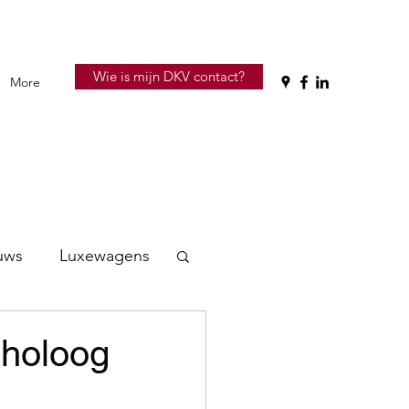
Wie is mijn DKV contact?
More
uws
Luxewagens
choloog