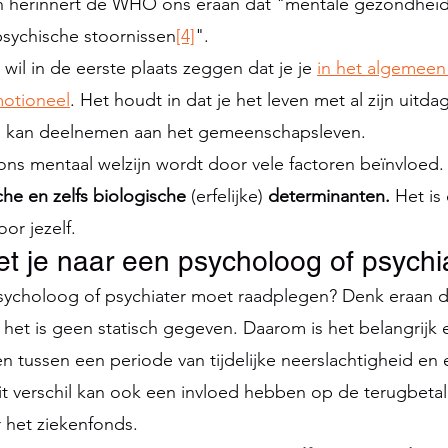
en herinnert de WHO ons eraan dat "mentale gezondheid
psychische stoornissen
[4]
".
wil in de eerste plaats zeggen dat je je 
in het algemeen
motioneel
. Het houdt in dat je het leven met al zijn uitda
n kan deelnemen aan het gemeenschapsleven.
ns mentaal welzijn wordt door vele factoren beïnvloed.
che en zelfs biologische 
(erfelijke) 
determinanten.
 Het is
or jezelf. 
 je naar een psycholoog of psychi
psycholoog of psychiater moet raadplegen? Denk eraan d
 het is geen statisch gegeven. Daarom is het belangrijk 
 tussen een periode van tijdelijke neerslachtigheid en 
Dit verschil kan ook een invloed hebben op de terugbetal
 het ziekenfonds.