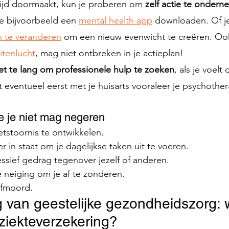
 tijd doormaakt, kun je proberen om 
zelf actie te onder
e bijvoorbeeld een 
mental health app
 downloaden. Of je
 te veranderen
 om een nieuw evenwicht te creëren. Oo
itenlucht
, mag niet ontbreken in je actieplan!   
iet te lang om professionele hulp te zoeken
, als je voelt 
at eventueel eerst met je huisarts vooraleer je psychother
e je niet mag negeren
tstoornis te ontwikkelen.
r in staat om je dagelijkse taken uit te voeren.
ssief gedrag tegenover jezelf of anderen.
 neiging om je af te zonderen.
lfmoord.
g van geestelijke gezondheidszorg: 
 ziekteverzekering?