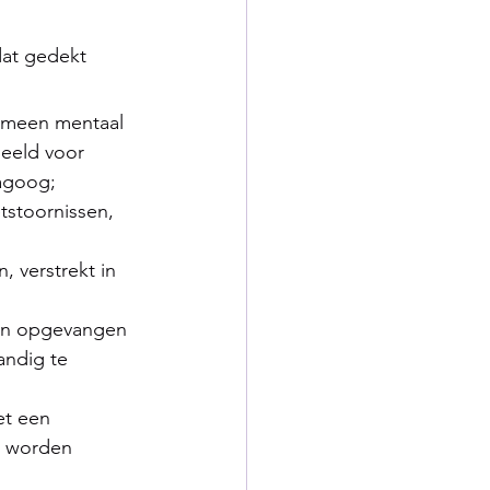
dat gedekt 
gemeen mentaal 
beeld voor 
dagoog;
tstoornissen, 
 verstrekt in 
den opgevangen 
andig te 
et een 
p worden 