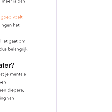
 meer is dan 
 goed voelt, 
gingen het 
 Het gaat om 
 dus belangrijk 
ater?
at je mentale 
een 
een diepere, 
ing van 