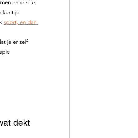
nemen
 en iets te 
 kunt je 
k 
sport, en dan 
dat je er zelf 
apie 
wat dekt 