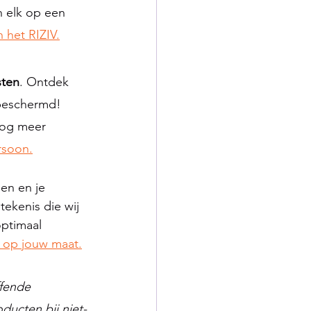
 elk op een 
 het RIZIV.
sten
. Ontdek 
beschermd!  
nog meer 
rsoon.
en en je 
ekenis die wij 
ptimaal 
 op jouw maat.
ffende 
ducten bij niet-