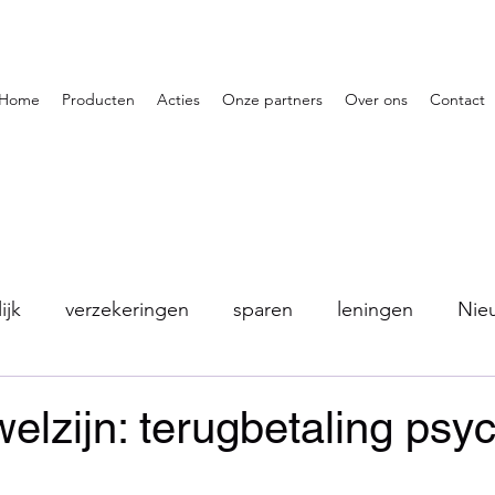
Home
Producten
Acties
Onze partners
Over ons
Contact
ijk
verzekeringen
sparen
leningen
Nie
elzijn: terugbetaling psy