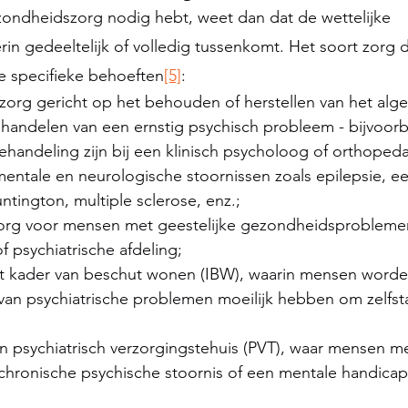
ezondheidszorg nodig hebt, weet dan dat de wettelijke 
erin gedeeltelijk of volledig tussenkomt. Het soort zorg 
je specifieke behoeften
[5]
:
zorg gericht op het behouden of herstellen van het al
behandelen van een ernstig psychisch probleem - bijvoor
ehandeling zijn bij een klinisch psycholoog of orthope
entale en neurologische stoornissen zoals epilepsie, ee
ntington, multiple sclerose, enz.;
zorg voor mensen met geestelijke gezondheidsproblemen,
f psychiatrische afdeling;
et kader van beschut wonen (IBW), waarin mensen wor
 van psychiatrische problemen moeilijk hebben om zelfst
en psychiatrisch verzorgingstehuis (PVT), waar mensen m
 chronische psychische stoornis of een mentale handica