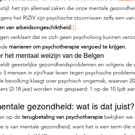
tijl: het zijn allemaal zaken die onze mentale gezondhei
ens het RIZIV zijn psychische stoornissen zelfs een van
ken van arbeidsongeschiktheid
[1]
 .
gen verklaart dat ze zich geen psycholoog kunnen vero
nde 
manieren om psychotherapie vergoed te krijgen
. 
er het mentaal welzijn van de Belgen
eldt geestelijke gezondheidsproblemen en volgens de v
 op 3 mensen in zijn/haar leven tegen psychische proble
e bevolking klaagt over psychisch ongemak, waarvan 20%
ers (2-18 jaar) worden niet gespaard: 1 op de 10 lijdt a
ntale gezondheid: wat is dat juist?
an op de 
terugbetaling van psychotherapie
 bekijken we 
tie is van mentale gezondheid, want het is een term die v