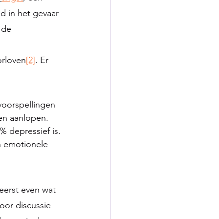
d in het gevaar 
 de 
orloven
[2]
. Er 
oorspellingen 
men aanlopen.
 depressief is.
an emotionele 
eerst even wat 
oor discussie 