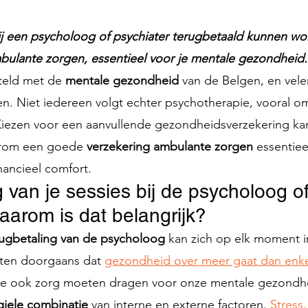
bij een psycholoog of psychiater terugbetaald kunnen w
bulante zorgen, essentieel voor je mentale gezondheid.
teld met de 
mentale gezondheid 
van de Belgen, en velen
. Niet iedereen volgt echter psychotherapie, vooral om
Kiezen voor een aanvullende gezondheidsverzekering kan 
rom een goede 
verzekering ambulante zorgen 
essentieel
nancieel comfort.
 van je sessies bij de psycholoog of
aarom is dat belangrijk?
rugbetaling van de psycholoog 
kan zich op elk moment in
ten doorgaans dat 
gezondheid over meer gaat dan enkel
we ook zorg moeten dragen voor onze mentale gezondh
giele combinatie
 van interne en externe factoren. 
Stress,