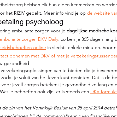
dheidszorg hebben elk hun eigen kenmerken en worden
or het RIZIV gedekt. Meer info vind je op 
de website van
betaling psycholoog
ering ambulante zorgen voor je 
dagelijkse medische ko
ambulante zorgen DKV Daily
: zo ben je 365 dagen lang 
heidsbehoeften online
 in slechts enkele minuten. Voor 
tact opnemen met DKV of met je verzekeringstussenpe
uw gezondheid
 verzekeringsoplossingen aan te bieden die je bescherm
odat je voluit van het leven kunt genieten. Dat is de bet
 voor jezelf zorgen betekent je gezondheid zo lang en o
at je behoeften ook zijn, er is steeds een 
DKV-formule
n de zin van het Koninklijk Besluit van 25 april 2014 betre
erplichtingen bij de commercialisering van financiële pro