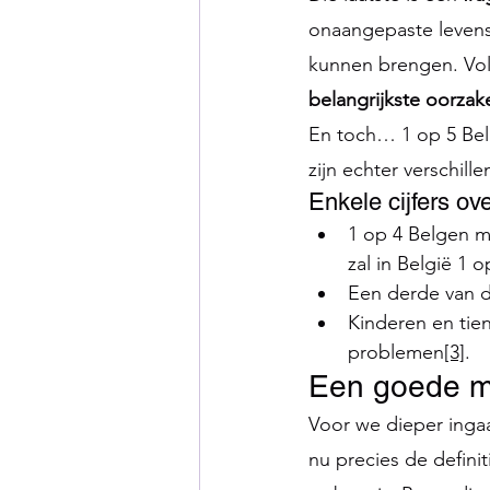
onaangepaste levenss
kunnen brengen. Volg
belangrijkste oorza
En toch… 1 op 5 Bel
zijn echter verschille
Enkele cijfers ov
1 op 4 Belgen m
zal in België 1
Een derde van d
Kinderen en tien
problemen
[3]
.
Een goede me
Voor we dieper inga
nu precies de defini