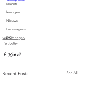
sparen
leningen
Nieuws
Luxewagens
DKV
verzekeringen
Particulier
See All
Recent Posts