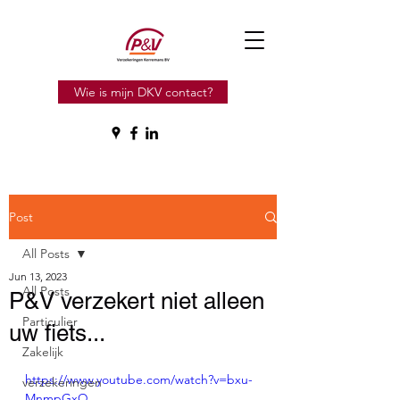
Wie is mijn DKV contact?
Post
All Posts
Jun 13, 2023
All Posts
P&V verzekert niet alleen
Particulier
uw fiets...
Zakelijk
https://www.youtube.com/watch?v=bxu-
verzekeringen
MnmpGxQ