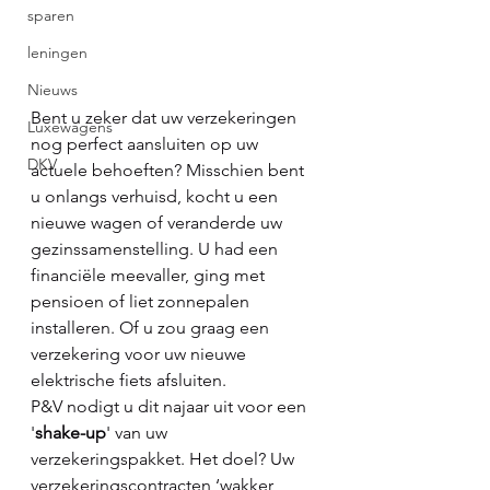
sparen
leningen
Nieuws
Bent u zeker dat uw verzekeringen 
Luxewagens
nog perfect aansluiten op uw 
DKV
actuele behoeften? Misschien bent 
u onlangs verhuisd, kocht u een 
nieuwe wagen of veranderde uw 
gezinssamenstelling. U had een 
financiële meevaller, ging met 
pensioen of liet zonnepalen 
installeren. Of u zou graag een 
verzekering voor uw nieuwe 
elektrische fiets afsluiten.
P&V nodigt u dit najaar uit voor een 
'
shake-up
' van uw 
verzekeringspakket. Het doel? Uw 
verzekeringscontracten ‘wakker 