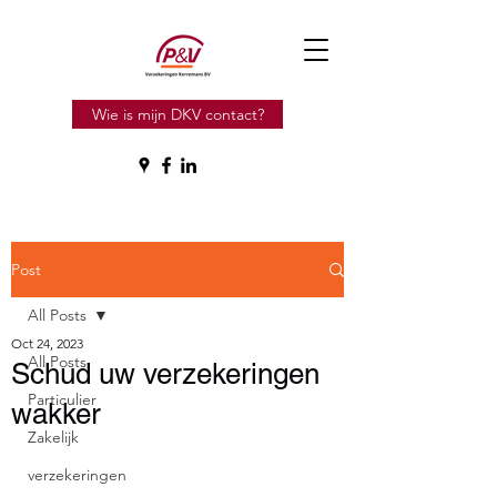
Wie is mijn DKV contact?
Post
All Posts
Oct 24, 2023
All Posts
Schud uw verzekeringen
Particulier
wakker
Zakelijk
verzekeringen