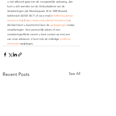
u niet akkoord gaat met de voorgestelde oplossing, dan 
kunt u zich wenden tot de Ombudsdienst van de 
Verzekeringen (de Meeûssquare 35 te 1000 Brussel), 
telefonisch 02/547.58.71 of via e–mail (
info@ombudsman-
insurance.be
) (
https://www.ombudsman-insurance.be
).
Als klant bent u beschermd door de 
gedragsregels
 inzake 
verzekeringen. Voor persoonlijk advies of een 
verzekeringsofferte neemt u best contact op met een 
van onze adviseurs. U kunt ook de volledige 
juridische 
informatie
 raadplegen.
See All
Recent Posts