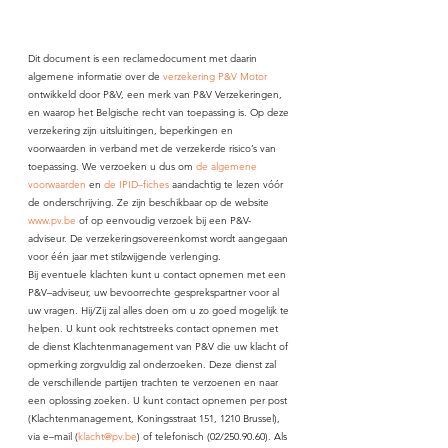
Dit document is een reclamedocument met daarin 
algemene informatie over de 
verzekering P&V Motor
ontwikkeld door P&V, een merk van P&V Verzekeringen, 
en waarop het Belgische recht van toepassing is. Op deze 
verzekering zijn uitsluitingen, beperkingen en 
voorwaarden in verband met de verzekerde risico’s van 
toepassing. We verzoeken u dus om 
de algemene 
voorwaarden
 en 
de IPID–fiches
 aandachtig te lezen vóór 
de onderschrijving. Ze zijn beschikbaar op de website 
www.pv.be
 of op eenvoudig verzoek bij een P&V-
adviseur. De verzekeringsovereenkomst wordt aangegaan 
voor één jaar met stilzwijgende verlenging.
Bij eventuele klachten kunt u contact opnemen met een 
P&V–adviseur, uw bevoorrechte gesprekspartner voor al 
uw vragen. Hij/Zij zal alles doen om u zo goed mogelijk te 
helpen. U kunt ook rechtstreeks contact opnemen met 
de dienst Klachtenmanagement van P&V die uw klacht of 
opmerking zorgvuldig zal onderzoeken. Deze dienst zal 
de verschillende partijen trachten te verzoenen en naar 
een oplossing zoeken. U kunt contact opnemen per post 
(Klachtenmanagement, Koningsstraat 151, 1210 Brussel), 
via e–mail (
klacht@pv.be
) of telefonisch (02/250.90.60). Als 