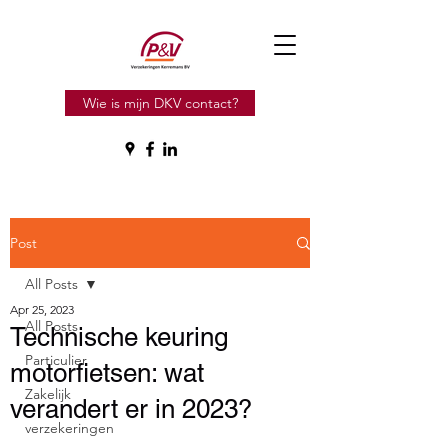
Wie is mijn DKV contact?
Post
All Posts
Apr 25, 2023
All Posts
Technische keuring
Particulier
motorfietsen: wat
Zakelijk
verandert er in 2023?
verzekeringen