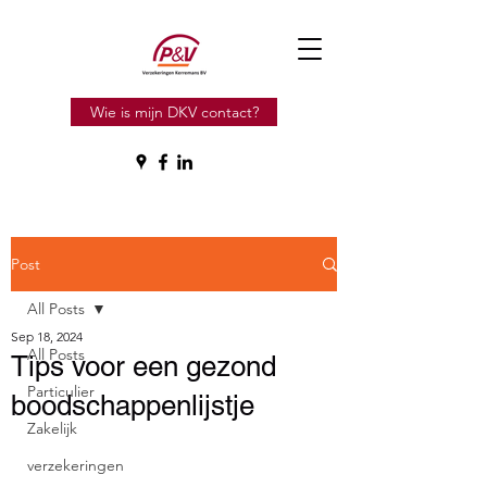
Wie is mijn DKV contact?
Post
All Posts
Sep 18, 2024
All Posts
Tips voor een gezond
Particulier
boodschappenlijstje
Zakelijk
verzekeringen