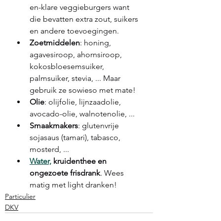
en-klare veggieburgers want 
die bevatten extra zout, suikers 
en andere toevoegingen.
Zoetmiddelen
: honing, 
agavesiroop, ahornsiroop, 
kokosbloesemsuiker, 
palmsuiker, stevia, ... Maar 
gebruik ze sowieso met mate!
Olie
: olijfolie, lijnzaadolie, 
avocado-olie, walnotenolie, ...
Smaakmakers
: glutenvrije 
sojasaus (tamari), tabasco, 
mosterd, ...
Water,
 kruidenthee en 
ongezoete frisdrank
. Wees 
matig met light dranken! 
Particulier
DKV