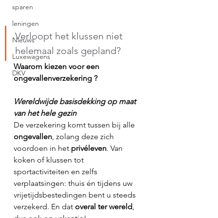
sparen
leningen
Verloopt het klussen niet 
Nieuws
helemaal zoals gepland?
Luxewagens
Waarom kiezen voor een 
DKV
ongevallenverzekering ? 
Wereldwijde basisdekking op maat 
van het hele gezin
De verzekering komt tussen bij alle 
ongevallen
, zolang deze zich 
voordoen in het 
privéleven
. Van 
koken of klussen tot 
sportactiviteiten en zelfs 
verplaatsingen: thuis én tijdens uw 
vrijetijdsbestedingen bent u steeds 
verzekerd. En dat
 overal ter wereld
, 