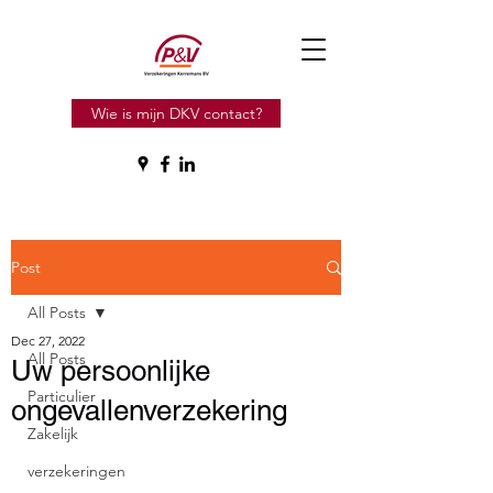
Wie is mijn DKV contact?
Post
All Posts
Dec 27, 2022
All Posts
Uw persoonlijke
Particulier
ongevallenverzekering
Zakelijk
verzekeringen