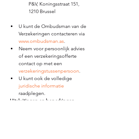
P&V, Koningsstraat 151, 
1210 Brussel
U kunt de Ombudsman van de 
Verzekeringen contacteren via 
www.ombudsman.as
.
Neem voor persoonlijk advies 
of een verzekeringsofferte 
contact op met een 
verzekeringstussenpersoon
. 
U kunt ook de volledige 
juridische informatie
raadplegen.
Uitsluitingen en beperkingen
Op de verzekering 
P&V Ongevallen 
privéleven
 zijn uitsluitingen en 
beperkingen van toepassing. Hierbij 
enkele voorbeelden uit 
de 