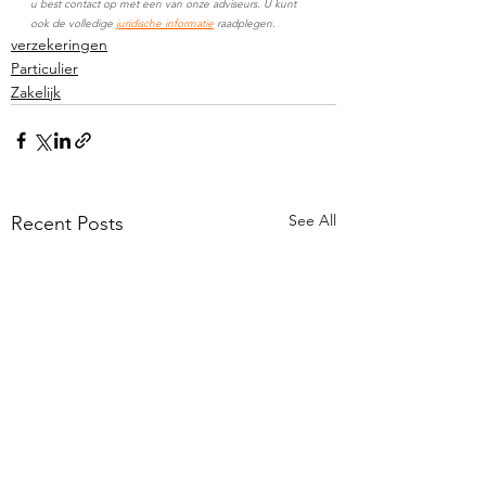
u best contact op met een van onze adviseurs. U kunt 
ook de volledige 
juridische informatie
 raadplegen.
verzekeringen
Particulier
Zakelijk
See All
Recent Posts