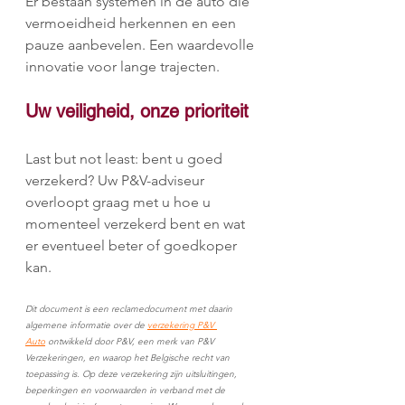
Er bestaan systemen in de auto die 
vermoeidheid herkennen en een 
pauze aanbevelen. Een waardevolle 
innovatie voor lange trajecten.
Uw veiligheid, onze prioriteit
Last but not least: bent u goed 
verzekerd? Uw P&V-adviseur 
overloopt graag met u hoe u 
momenteel verzekerd bent en wat 
er eventueel beter of goedkoper 
kan. 
Dit document is een reclamedocument met daarin 
algemene informatie over de 
verzekering P&V 
Auto
 ontwikkeld door P&V, een merk van P&V 
Verzekeringen, en waarop het Belgische recht van 
toepassing is. Op deze verzekering zijn uitsluitingen, 
beperkingen en voorwaarden in verband met de 