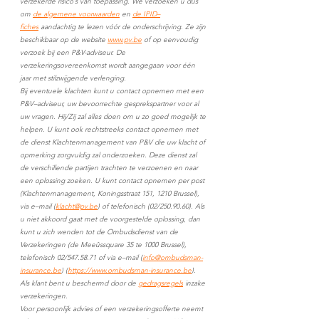
verzekerde risico’s van toepassing. We verzoeken u dus 
om 
de algemene voorwaarden
 en 
de IPID–
fiches
 aandachtig te lezen vóór de onderschrijving. Ze zijn 
beschikbaar op de website 
www.pv.be
 of op eenvoudig 
verzoek bij een P&V-adviseur. De 
verzekeringsovereenkomst wordt aangegaan voor één 
jaar met stilzwijgende verlenging.
Bij eventuele klachten kunt u contact opnemen met een 
P&V–adviseur, uw bevoorrechte gesprekspartner voor al 
uw vragen. Hij/Zij zal alles doen om u zo goed mogelijk te 
helpen. U kunt ook rechtstreeks contact opnemen met 
de dienst Klachtenmanagement van P&V die uw klacht of 
opmerking zorgvuldig zal onderzoeken. Deze dienst zal 
de verschillende partijen trachten te verzoenen en naar 
een oplossing zoeken. U kunt contact opnemen per post 
(Klachtenmanagement, Koningsstraat 151, 1210 Brussel), 
via e–mail (
klacht@pv.be
) of telefonisch (02/250.90.60). Als 
u niet akkoord gaat met de voorgestelde oplossing, dan 
kunt u zich wenden tot de Ombudsdienst van de 
Verzekeringen (de Meeûssquare 35 te 1000 Brussel), 
telefonisch 02/547.58.71 of via e–mail (
info@ombudsman-
insurance.be
) (
https://www.ombudsman-insurance.be
).
Als klant bent u beschermd door de 
gedragsregels
 inzake 
verzekeringen.
Voor persoonlijk advies of een verzekeringsofferte neemt 