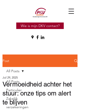
Wie is mijn DKV contact?
Post
All Posts
Jul 29, 2025
All Posts
Vermoeidheid achter het
Particulier
stuur: onze tips om alert
Zakelijk
te blijven
verzekeringen