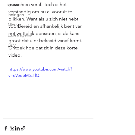
sparen
misschien veraf. Toch is het 
verstandig om nu al vooruit te 
leningen
blikken. Want als u zich niet hebt 
Nieuws
voorbereid en afhankelijk bent van 
het wettelijk pensioen, is de kans 
Luxewagens
groot dat u er bekaaid vanaf komt. 
DKV
Ontdek hoe dat zit in deze korte 
video.
https://www.youtube.com/watch?
v=oVeqeM5sFlQ