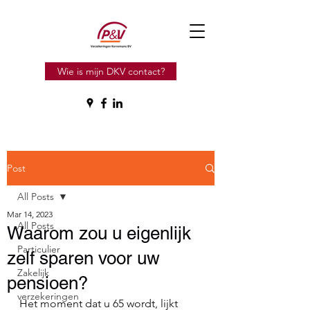
Wie is mijn DKV contact?
Post
All Posts
Mar 14, 2023
All Posts
Waarom zou u eigenlijk
Particulier
zelf sparen voor uw
Zakelijk
pensioen?
verzekeringen
Het moment dat u 65 wordt, lijkt 