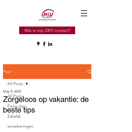
Wie is mijn DKV contact?
Post
All Posts
May 9, 2025
All Posts
Zorgeloos op vakantie: de
Particulier
beste tips
Zakelijk
verzekeringen