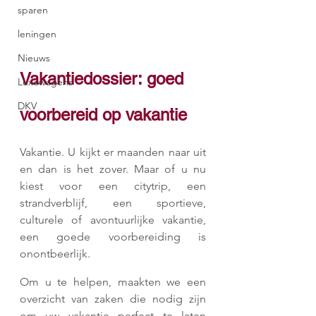
sparen
leningen
Nieuws
Vakantiedossier: goed 
Luxewagens
DKV
voorbereid op vakantie
Vakantie. U kijkt er maanden naar uit 
en dan is het zover. Maar of u nu 
kiest voor een citytrip, een 
strandverblijf, een sportieve, 
culturele of avontuurlijke vakantie, 
een goede voorbereiding is 
onontbeerlijk.
Om u te helpen, maakten we een 
overzicht van zaken die nodig zijn 
om uw vakantie perfect te laten 