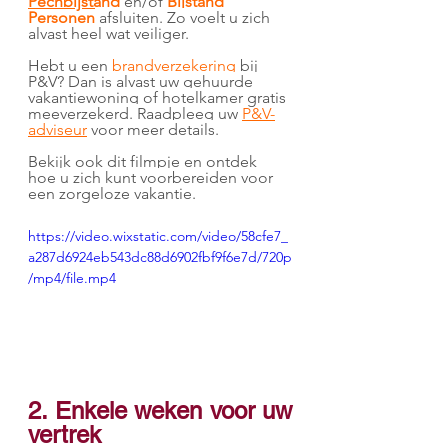
Pechbijstand
 en/of 
Bijstand 
Personen
 afsluiten. Zo voelt u zich 
alvast heel wat veiliger.
Hebt u een 
brandverzekering
 bij 
P&V? Dan is alvast uw gehuurde 
vakantiewoning of hotelkamer gratis 
meeverzekerd. Raadpleeg uw 
P&V-
adviseur
 voor meer details.
Bekijk ook dit filmpje en ontdek 
hoe u zich kunt voorbereiden voor 
een zorgeloze vakantie. 
https://video.wixstatic.com/video/58cfe7_
a287d6924eb543dc88d6902fbf9f6e7d/720p
/mp4/file.mp4
2. Enkele weken voor uw 
vertrek 